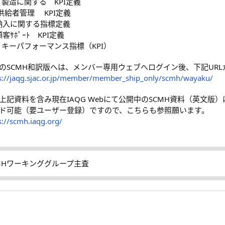
14 製造に関する KPI定義
6 供給者管理 KPI定義
1納入に関する指標定義
顧客ｻﾎﾟｰﾄ KPI定義
11 キーパフォーマンス指標（KPI）
のSCMH和訳版へは、メンバー専用ウェブへログイン後、下記UR
s://jaqg.sjac.or.jp/member/member_ship_only/scmh/wayaku/
上記資料を含み現在IAQG Webにて公開中のSCMH資料（英文版）は、
ド可能（要ユーザー登録）ですので、こちらも参照願います。
s://scmh.iaqg.org/
MHワーキンググループ主査