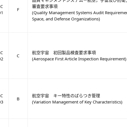
AC
審査要求事項
F
01
(Quality Management Systems Audit Requirement
Space, and Defense Organizations)
AC
航空宇宙 初回製品検査要求事項
C
02
(Aerospace First Article Inspection Requirement)
AC
航空宇宙 キー特性のばらつき管理
B
03
(Variation Management of Key Characteristics)