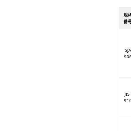
規
番
SJ
90
JIS
91