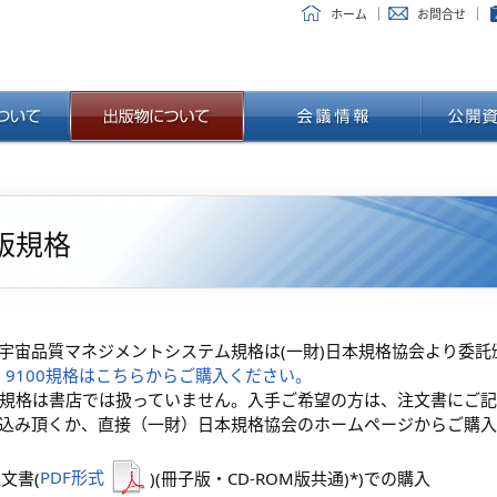
ホーム
お問合せ
版規格
宇宙品質マネジメントシステム規格は(一財)日本規格協会より委託
S Q 9100規格はこちらからご購入ください。
AC規格は書店では扱っていません。入手ご希望の方は、注文書にご記
込み頂くか、直接（一財）日本規格協会のホームページからご購入
注文書(
PDF形式
)(冊子版・CD-ROM版共通)*)での購入