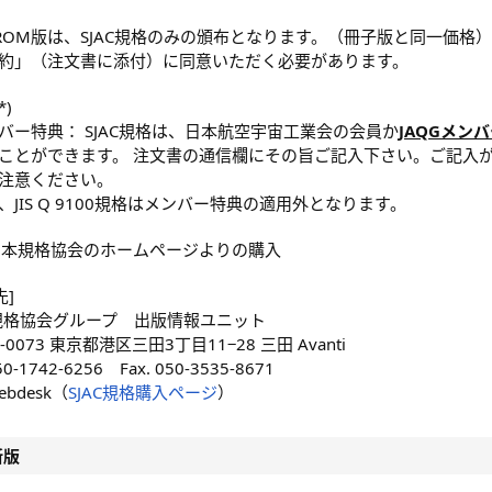
-ROM版は、SJAC規格のみの頒布となります。（冊子版と同一価格）
約」（注文書に添付）に同意いただく必要があります。
*)
バー特典： SJAC規格は、日本航空宇宙工業会の会員か
JAQGメン
ことができます。 注文書の通信欄にその旨ご記入下さい。ご記入
注意ください。
、JIS Q 9100規格はメンバー特典の適用外となります。
 日本規格協会のホームページよりの購入
先]
規格協会グループ 出版情報ユニット
-0073 東京都港区三田3丁目11−28 三田 Avanti
050-1742-6256 Fax. 050-3535-8671
Webdesk（
SJAC規格購入ページ
）
新版