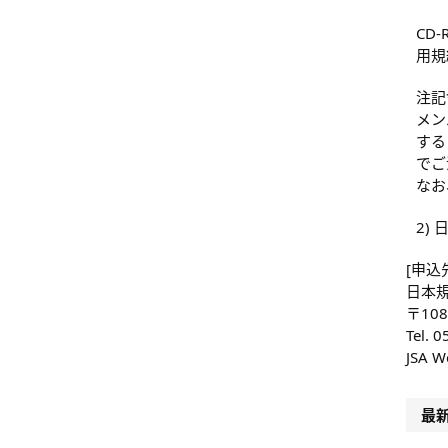
CD
用規
注記
メン
する
でご
なお
2)
[申込
日本
〒108
Tel. 
JSA 
最