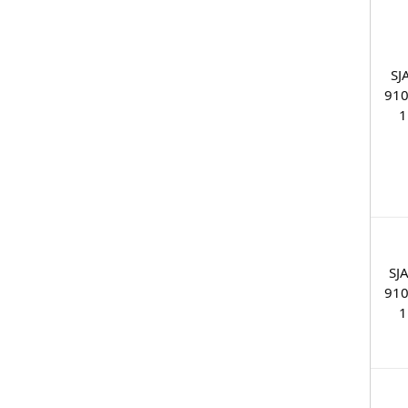
SJ
910
1
SJ
910
1