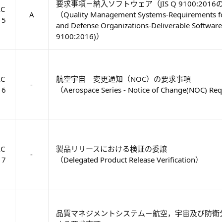
要求事項－納入ソフトウェア（JIS Q 9100:201
AC
A
（Quality Management Systems-Requirements for
15
and Defense Organizations-Deliverable Software
9100:2016)）
AC
航空宇宙 変更通知（NOC）の要求事項
-
16
（Aerospace Series - Notice of Change(NOC) R
AC
製品リリースにおける検証の委譲
-
17
（Delegated Product Release Verification）
品質マネジメントシステム－航空，宇宙及び防衛