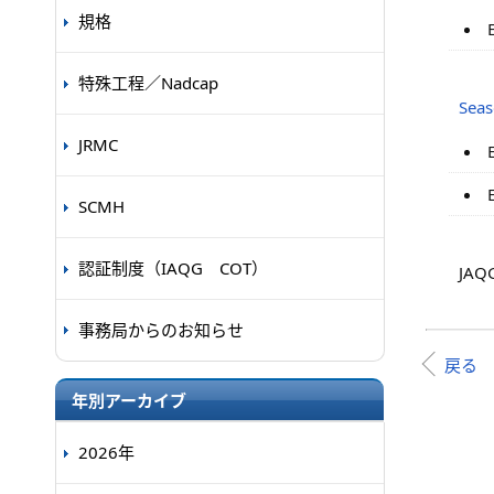
規格
特殊工程／Nadcap
Sea
JRMC
SCMH
認証制度（IAQG COT）
JAQ
事務局からのお知らせ
戻る
年別アーカイブ
2026年